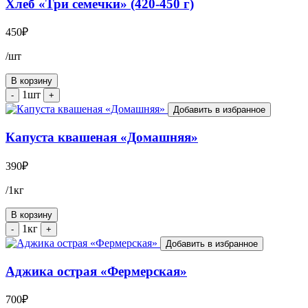
Хлеб «Три семечки» (420-450 г)
450
₽
/шт
В корзину
1шт
-
+
Добавить в избранное
Капуста квашеная «Домашняя»
390
₽
/1кг
В корзину
1кг
-
+
Добавить в избранное
Аджика острая «Фермерская»
700
₽