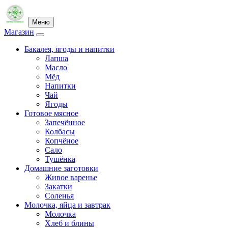
Меню
Магазин
Бакалея, ягоды и напитки
Лапша
Масло
Мёд
Напитки
Чай
Ягоды
Готовое мясное
Запечённое
Колбасы
Копчёное
Сало
Тушёнка
Домашние заготовки
Живое варенье
Закатки
Соленья
Молочка, яйца и завтрак
Молочка
Хлеб и блины