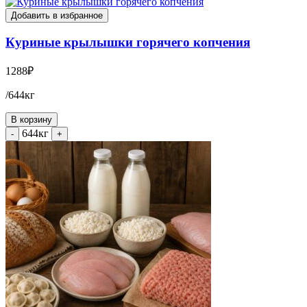
Добавить в избранное
Куриные крылышки горячего копчения
1288
₽
/644кг
В корзину
644кг
-
+