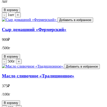
/шт
В корзину
1шт
-
+
Добавить в избранное
Сыр домашний «Фермерский»
900
₽
/500г
В корзину
500г
-
+
Добавить в избранное
Масло сливочное «Традиционное»
375
₽
/100г
В корзину