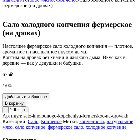
фермерское (на дровах)
Сало холодного копчения фермерское
(на дровах)
Настоящее фермерское сало холодного копчения — плотное,
ароматное и насыщенное вкусом дыма.
Коптим на дровах без химии и жидкого дыма. Вкус как в
деревне — как у дедушки и бабушки.
675
₽
/500г
Добавить в избранное
В корзину
500г
-
+
Артикул:
salo-kholodnogo-kopcheniya-fermerskoe-na-drovakh
Категории:
Сало
,
Копчёное
Метки:
копчености
,
натуральное
мясо
,
сало копченое
,
фермерское сало
,
холодное копчение