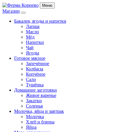
Меню
Магазин
Бакалея, ягоды и напитки
Лапша
Масло
Мёд
Напитки
Чай
Ягоды
Готовое мясное
Запечённое
Колбасы
Копчёное
Сало
Тушёнка
Домашние заготовки
Живое варенье
Закатки
Соленья
Молочка, яйца и завтрак
Молочка
Хлеб и блины
Яйца