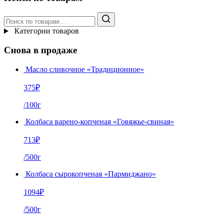
Категории товаров
Снова в продаже
Масло сливочное «Традиционное»
375
₽
/100г
Колбаса варено-копченая «Говяжье-свиная»
713
₽
/500г
Колбаса сырокопченая «Пармиджано»
1094
₽
/500г