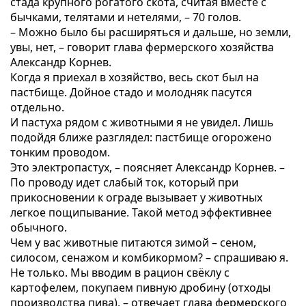
стада крупного рогатого скота, считая вместе с
бычками, телятами и нетелями, – 70 голов.
– Можно было бы расширяться и дальше, но земли,
увы, нет, – говорит глава фермерского хозяйства
Александр Корнев.
Когда я приехал в хозяйство, весь скот был на
пастбище. Дойное стадо и молодняк пасутся
отдельно.
И пастуха рядом с животными я не увидел. Лишь
подойдя ближе разглядел: пастбище огорожено
тонким проводом.
Это электропастух, – поясняет Александр Корнев. –
По проводу идет слабый ток, который при
прикосновении к ограде вызывает у животных
легкое пощипывание. Такой метод эффективнее
обычного.
Чем у вас животные питаются зимой – сеном,
силосом, сенажом и комбикормом? – спрашиваю я.
Не только. Мы вводим в рацион свёклу с
картофелем, покупаем пивную дробину (отходы
производства пива), – отвечает глава фермерского