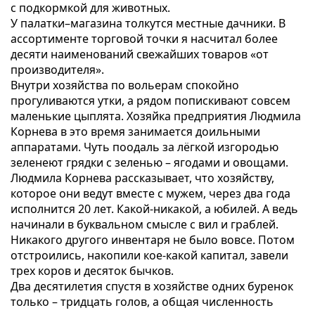
с подкормкой для животных.
У палатки–магазина толкутся местные дачники. В
ассортименте торговой точки я насчитал более
десяти наименований свежайших товаров «от
производителя».
Внутри хозяйства по вольерам спокойно
прогуливаются утки, а рядом попискивают совсем
маленькие цыплята. Хозяйка предприятия Людмила
Корнева в это время занимается доильными
аппаратами. Чуть поодаль за лёгкой изгородью
зеленеют грядки с зеленью – ягодами и овощами.
Людмила Корнева рассказывает, что хозяйству,
которое они ведут вместе с мужем, через два года
исполнится 20 лет. Какой-никакой, а юбилей. А ведь
начинали в буквальном смысле с вил и граблей.
Никакого другого инвентаря не было вовсе. Потом
отстроились, накопили кое-какой капитал, завели
трех коров и десяток бычков.
Два десятилетия спустя в хозяйстве одних буренок
только – тридцать голов, а общая численность