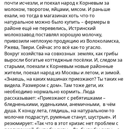
почти исчезли, и поехал народ к Корневым за
молоком, творогом, яйцами, мясом. И раньше
ехали, но тогда в магазинах хоть что-то
натуральное можно было купить – фермеры в
районе ещё не перевелись, Истринский
молокозавод поставлял хорошую молочку,
привозили неплохую продукцию из Волоколамска,
Ржева, Твери. Сейчас это всё как-то угасло.
Вокруг хозяйства на совхозных землях, как грибы
выросли богатые коттеджные посёлки. И, следом за
старыми, поехали к Корневым новые районные
жители, поехал народ из Москвы и летом, и зимой.
«Знаешь, на каких машинах приезжают? Ты таких не
видела. Размером с дом». Там тоже дети, их
необходимо нормально кормить. Люда
рассказывает: «Приезжают с ребятишками –
бледненькими, худенькими, анемичными, в чём
душа. К концу лета, глядишь, на натуральном-то
молочке подрастут, румяные станут, шустрые». И
резюмирует: «Так что в этот кризис нет проблем с