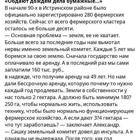
«Обдают дождем дела бумажные…»
В начале 90-х в Истринском районе было
официально зарегистрировано 280 фермерских
хозяйств. Сейчас от всего фермерского кластера
осталось не больше десяти.
— Основная проблема — земля, ее не хватает.
Больше всего за последние годы нам вымотал
нервы именно земельный комитет. Каждые 5 лет мы
боремся за свою землю. Сначала государство нам
оплачивало ее аренду. А в последний раз мы сами
заплатили 160 тыс. руб.,
в надежде, что получим аренду на 49 лет. Но нам
дали бессрочную аренду, которую почему-то нужно
каждый год продлевать. Земли в собственности у
нас только 2 гектара. А должно быть минимум 180?
250 га, чтобы нормально жить, использовать
технику, чтобы было нормально функционирующее
фермерское хозяйство. А если дают 3?4 гектара —
что тут заработаешь? — заключает Александр.
— Сашку земельный комитет довел до инсульта. А я
однажды не выдержала. После того, как год