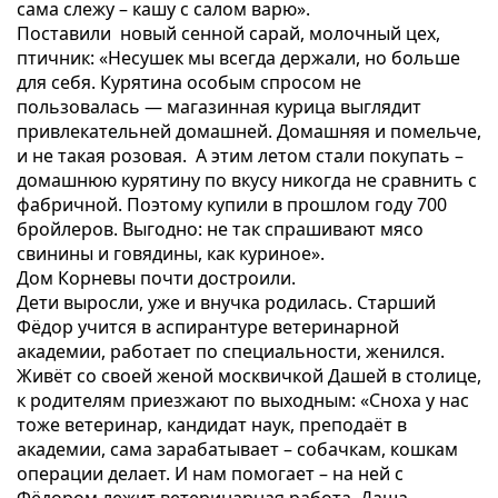
сама слежу – кашу с салом варю».
Поставили новый сенной сарай, молочный цех,
птичник: «Несушек мы всегда держали, но больше
для себя. Курятина особым спросом не
пользовалась — магазинная курица выглядит
привлекательней домашней. Домашняя и помельче,
и не такая розовая. А этим летом стали покупать –
домашнюю курятину по вкусу никогда не сравнить с
фабричной. Поэтому купили в прошлом году 700
бройлеров. Выгодно: не так спрашивают мясо
свинины и говядины, как куриное».
Дом Корневы почти достроили.
Дети выросли, уже и внучка родилась. Старший
Фёдор учится в аспирантуре ветеринарной
академии, работает по специальности, женился.
Живёт со своей женой москвичкой Дашей в столице,
к родителям приезжают по выходным: «Сноха у нас
тоже ветеринар, кандидат наук, преподаёт в
академии, сама зарабатывает – собачкам, кошкам
операции делает. И нам помогает – на ней с