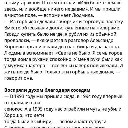
в тьмутаракани. Потом сказали: «Или берете землю
здесь, или вообще ничего не дадим». И мы пришли
в чистое поле, — вспоминает Людмила.
— Из горбыля сделали заборчик и торговую палатку.
Вместе обтесывали доски, купленные на пилораме.
Гвозди купить было негде, я рубил их из обычной
проволоки, — включается в разговор Александр.
Корневы организовали два пастбища и два загона.
Людмила вспоминает: «Света не было. Я семь коров
тогда доила руками спокойно. У меня руки были как
у мужика-шахтера — все вены наверх повылезали. И
жить негде было. Только эти горбыльные дома», —
говорит она.
Воспряли духом благодаря соседям
— В 1993 году мы пришли сюда, в 1994 году впервые
отправились на
сенокос. А в 1995 году нас ограбили и чуть не убили.
Хорошо, что дети
тогда были в Сибири, — вспоминают супруги.
Случилось это как на заказ, в день рождения