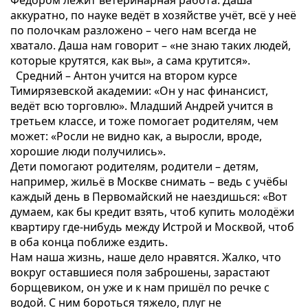
Фёдором лежит ветеринарная работа. Даша
аккуратно, по науке ведёт в хозяйстве учёт, всё у неё
по полочкам разложено – чего нам всегда не
хватало. Даша нам говорит – «не знаю таких людей,
которые крутятся, как вы», а сама крутится».
Средний – Антон учится на втором курсе
Тимирязевской академии: «Он у нас финансист,
ведёт всю торговлю». Младший Андрей учится в
третьем классе, и тоже помогает родителям, чем
может: «Росли не видно как, а выросли, вроде,
хорошие люди получились».
Дети помогают родителям, родители – детям,
например, жильё в Москве снимать – ведь с учёбы
каждый день в Первомайский не наездишься: «Вот
думаем, как бы кредит взять, чтоб купить молодёжи
квартиру где-нибудь между Истрой и Москвой, чтоб
в оба конца поближе ездить.
Нам наша жизнь, наше дело нравятся. Жалко, что
вокруг оставшиеся поля заброшены, зарастают
борщевиком, он уже и к нам пришёл по речке с
водой. С ним бороться тяжело, плуг не