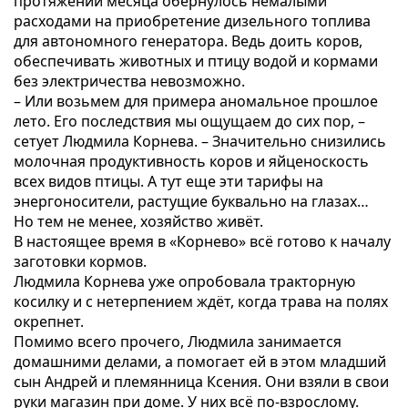
протяжении месяца обернулось немалыми
расходами на приобретение дизельного топлива
для автономного генератора. Ведь доить коров,
обеспечивать животных и птицу водой и кормами
без электричества невозможно.
– Или возьмем для примера аномальное прошлое
лето. Его последствия мы ощущаем до сих пор, –
сетует Людмила Корнева. – Значительно снизились
молочная продуктивность коров и яйценоскость
всех видов птицы. А тут еще эти тарифы на
энергоносители, растущие буквально на глазах…
Но тем не менее, хозяйство живёт.
В настоящее время в «Корнево» всё готово к началу
заготовки кормов.
Людмила Корнева уже опробовала тракторную
косилку и с нетерпением ждёт, когда трава на полях
окрепнет.
Помимо всего прочего, Людмила занимается
домашними делами, а помогает ей в этом младший
сын Андрей и племянница Ксения. Они взяли в свои
руки магазин при доме. У них всё по-взрослому.