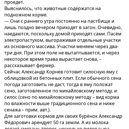
проедет.
Выяснилось, что животные содержатся на
подножном корме.
— Они с раннего утра постоянно на пастбище и
лишь поздно вечером приходят в загон. Очевидно,
наедаются, поскольку домой приходят сами. Пасём
электропастухом, выгораживая отдельные участки
из основного массива. Участки меняем через два-
три дня. При этом поле не вытаптывается, и через
некоторое время трава вырастает снова, –
рассказывает фермер.
Сейчас Александр Корнев готовит силосную яму с
облицовкой из бетонных плит. Если обычного сена
погода заготовить не даст, тогда в яму положат
сено, заготовленное по михайловскому методу, и
силос (сено по михайловскому методу – вид корма
по влажности выше традиционного сена и ниже
сенажа – прим. авт.).
Для заготовки кормов для своих бурёнок Александр
Фёдорович арендует 50 га земли. А из молока
делает сметану, творог, несколько видов сыра,