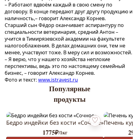
– Работают вдвоём каждый в свою смену по
договору. В конце передают друг другу продукцию и
наличность,– говорит Александр Корнев.
Старший сын Фёдор оканчивает аспирантуру по
специальности ветеринария, средний Антон –
учится в Тимирязевской академии на факультете
налогооблажения. В делах домашних они, тем не
менее, участвуют тоже. В меру сил и возможностей.
– Я верю, что у нашего хозяйства неплохие
перспективы, ведь это по настоящему семейный
бизнес, – говорит Александр Корнев.
Фото и текст:
www.istravest.ru
Популярные
продукты
Бедро индейки без кости «Сочное»
Печень кури
Добавить в избранное
1775
₽
294
/1кг