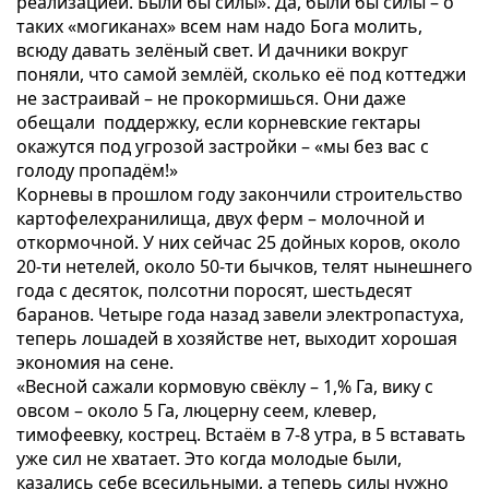
реализацией. Были бы силы». Да, были бы силы – о
таких «могиканах» всем нам надо Бога молить,
всюду давать зелёный свет. И дачники вокруг
поняли, что самой землёй, сколько её под коттеджи
не застраивай – не прокормишься. Они даже
обещали поддержку, если корневские гектары
окажутся под угрозой застройки – «мы без вас с
голоду пропадём!»
Корневы в прошлом году закончили строительство
картофелехранилища, двух ферм – молочной и
откормочной. У них сейчас 25 дойных коров, около
20-ти нетелей, около 50-ти бычков, телят нынешнего
года с десяток, полсотни поросят, шестьдесят
баранов. Четыре года назад завели электропастуха,
теперь лошадей в хозяйстве нет, выходит хорошая
экономия на сене.
«Весной сажали кормовую свёклу – 1,% Га, вику с
овсом – около 5 Га, люцерну сеем, клевер,
тимофеевку, кострец. Встаём в 7-8 утра, в 5 вставать
уже сил не хватает. Это когда молодые были,
казались себе всесильными, а теперь силы нужно