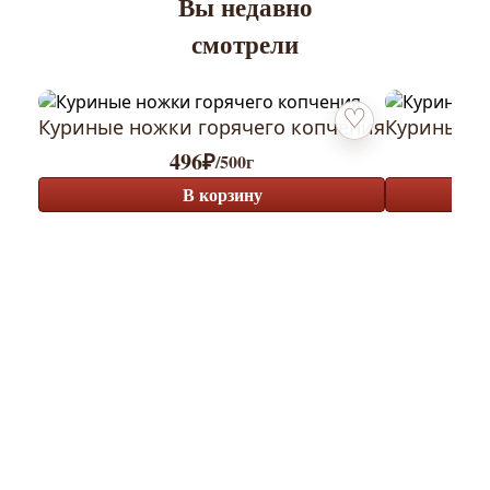
Вы недавно
смотрели
Куриные ножки горячего копчения
Куриные к
Добавить в избранн
496
₽
/500г
В корзину