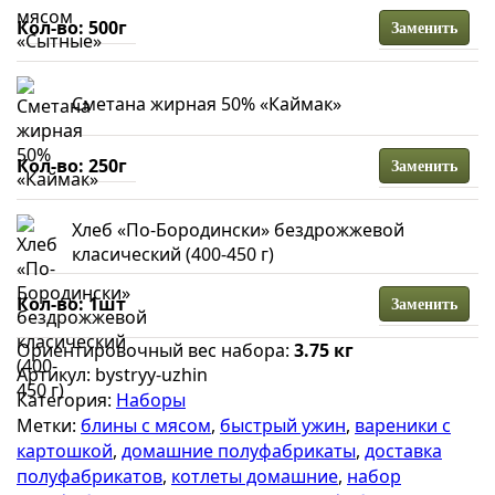
500г
Заменить
Сметана жирная 50% «Каймак»
250г
Заменить
Хлеб «По-Бородински» бездрожжевой
класический (400-450 г)
1шт
Заменить
Ориентировочный вес набора:
3.75 кг
Артикул:
bystryy-uzhin
Категория:
Наборы
Метки:
блины с мясом
,
быстрый ужин
,
вареники с
картошкой
,
домашние полуфабрикаты
,
доставка
полуфабрикатов
,
котлеты домашние
,
набор