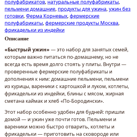
полуфабрикатов
,
натуральные полуфабрикаты
,
пельмени домашние
,
продукты для ужина
,
ужин без
готовки
,
Ферма Корневых
,
фермерские
полуфабрикаты
,
фермерские продукты Москва
,
фрикадельки из индейки
Описание
«Быстрый ужин»
— это набор для занятых семей,
которым важно питаться по-домашнему, но не
всегда есть время долго стоять у плиты. Внутри —
проверенные фермерские полуфабрикаты и
дополнения к ним: домашние пельмени, пельмени
из курицы, вареники с картошкой и луком, котлеты,
фрикадельки из индейки, блины с мясом, жирная
сметана каймак и хлеб «По-Бородински».
Этот набор особенно удобен для будней: пришли
домой — и ужин уже почти готов. Пельмени и
вареники можно быстро отварить, котлеты и
фрикадельки — приготовить на сковороде или