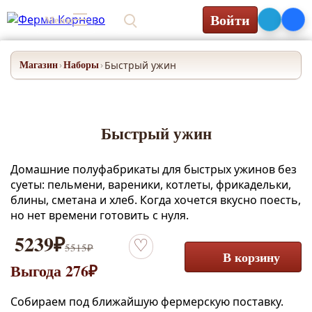
Войти
Меню
0₽
Магазин
Наборы
Быстрый ужин
›
›
Быстрый ужин
Домашние полуфабрикаты для быстрых ужинов без
суеты: пельмени, вареники, котлеты, фрикадельки,
блины, сметана и хлеб. Когда хочется вкусно поесть,
но нет времени готовить с нуля.
5239
₽
5515
₽
Добавить в избранное
В корзину
Выгода 276₽
Собираем под ближайшую фермерскую поставку.