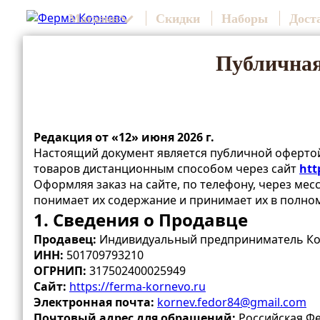
Магазин
Скидки
Наборы
Дост
Публичная
Редакция от «12» июня 2026 г.
Настоящий документ является публичной оферто
товаров дистанционным способом через сайт
htt
Оформляя заказ на сайте, по телефону, через ме
понимает их содержание и принимает их в полно
1. Сведения о Продавце
Продавец:
Индивидуальный предприниматель Ко
ИНН:
501709793210
ОГРНИП:
317502400025949
Сайт:
https://ferma-kornevo.ru
Электронная почта:
kornev.fedor84@gmail.com
Почтовый адрес для обращений:
Российская Фе