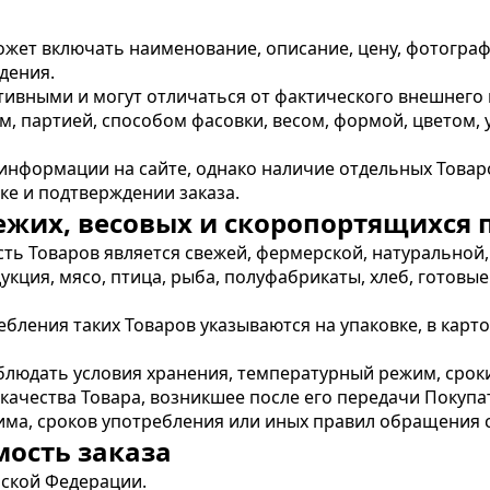
ет включать наименование, описание, цену, фотографии
дения.
ивными и могут отличаться от фактического внешнего в
, партией, способом фасовки, весом, формой, цветом,
нформации на сайте, однако наличие отдельных Товаров
ке и подтверждении заказа.
вежих, весовых и скоропортящихся 
асть Товаров является свежей, фермерской, натуральной
кция, мясо, птица, рыба, полуфабрикаты, хлеб, готовые
ребления таких Товаров указываются на упаковке, в кар
блюдать условия хранения, температурный режим, сроки
 качества Товара, возникшее после его передачи Покуп
има, сроков употребления или иных правил обращения с
мость заказа
йской Федерации.