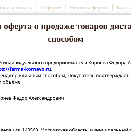
авка и оплата
О ферме
Новости фермы
Конт
 оферта о продаже товаров дис
способом
й индивидуального предпринимателя Корнева Федора А
ps://ferma-kornevo.ru
.
ссенджер или иным способом, Покупатель подтверждает
м объёме.
рнев Федор Александрович
дерация, 143560, Московская область, муниципальный ок