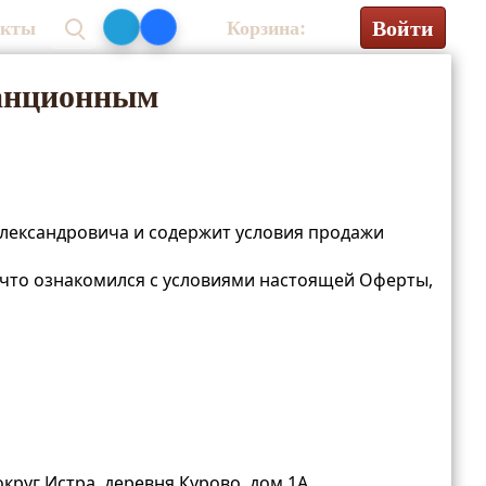
Войти
акты
Корзина:
0₽
танционным
лександровича и содержит условия продажи
, что ознакомился с условиями настоящей Оферты,
руг Истра, деревня Курово, дом 1А.