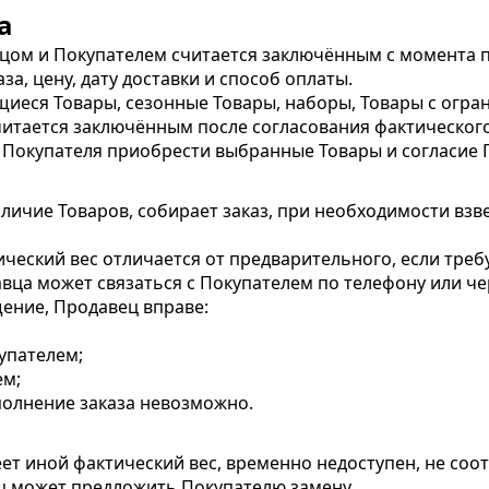
а
цом и Покупателем считается заключённым с момента п
за, цену, дату доставки и способ оплаты.
ящиеся Товары, сезонные Товары, наборы, Товары с ог
читается заключённым после согласования фактического 
 Покупателя приобрести выбранные Товары и согласие 
личие Товаров, собирает заказ, при необходимости вз
тический вес отличается от предварительного, если тре
вца может связаться с Покупателем по телефону или че
щение, Продавец вправе:
упателем;
ем;
полнение заказа невозможно.
еет иной фактический вес, временно недоступен, не соо
ц может предложить Покупателю замену.