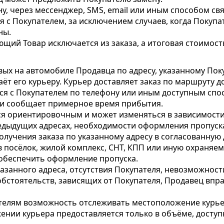
у, через мессенджер, SMS, email или иным способом св
 с Покупателем, за исключением случаев, когда Покупа
ны.
ующий Товар исключается из заказа, а итоговая стоимост
ых на автомобиле Продавца по адресу, указанному Пок
ёт его курьеру. Курьер доставляет заказ по маршруту д
ся с Покупателем по телефону или иным доступным спос
 и сообщает примерное время прибытия.
тся ориентировочным и может изменяться в зависимости
редыдущих адресах, необходимости оформления пропуска
лучения заказа по указанному адресу в согласованную
 в посёлок, жилой комплекс, СНТ, КПП или иную охраня
 обеспечить оформление пропуска.
занного адреса, отсутствия Покупателя, невозможности
 обстоятельств, зависящих от Покупателя, Продавец впр
елям возможность отслеживать местоположение курьер
нии курьера предоставляется только в объёме, доступ