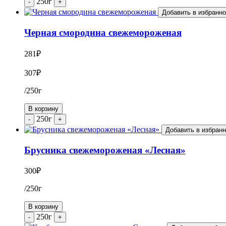
250г
-
+
Добавить в избранн
Черная смородина свежемороженая
281
₽
307
₽
/250г
В корзину
250г
-
+
Добавить в избран
Брусника свежемороженая «Лесная»
300
₽
/250г
В корзину
250г
-
+