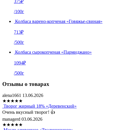
375
₽
/100г
Колбаса варено-копченая «Говяжье-свиная»
713
₽
/500г
Колбаса сырокопченая «Пармиджано»
1094
₽
/500г
Отзывы о товарах
alena1661
13.06.2026
★
★
★
★
★
Творог жирный 18% «Деревенский»
Очень вкусный творог! 👍
managerd
03.06.2026
★
★
★
★
★
Масло сливочное «Традиционное»