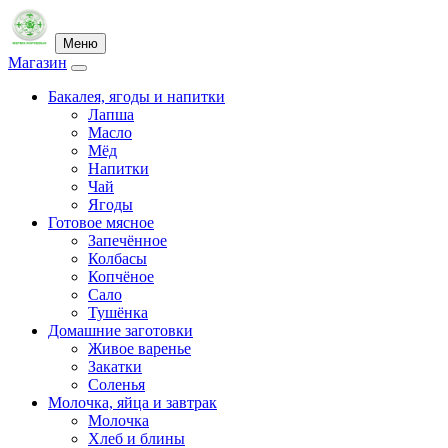
Меню
Магазин
Бакалея, ягоды и напитки
Лапша
Масло
Мёд
Напитки
Чай
Ягоды
Готовое мясное
Запечённое
Колбасы
Копчёное
Сало
Тушёнка
Домашние заготовки
Живое варенье
Закатки
Соленья
Молочка, яйца и завтрак
Молочка
Хлеб и блины