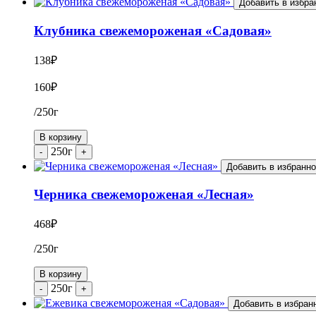
Добавить в избра
Клубника свежемороженая «Садовая»
138
₽
160
₽
/250г
В корзину
250г
-
+
Добавить в избранн
Черника свежемороженая «Лесная»
468
₽
/250г
В корзину
250г
-
+
Добавить в избран