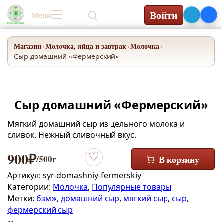
Войти
Меню
0₽
Магазин
Молочка, яйца и завтрак
Молочка
›
›
›
Сыр домашний «Фермерский»
Сыр домашний «Фермерский»
Мягкий домашний сыр из цельного молока и
сливок. Нежный сливочный вкус.
900
₽
/500г
В корзину
Добавить в избранное
Артикул:
syr-domashniy-fermerskiy
Категории:
Молочка
,
Популярные товары
Метки:
бзмж
,
домашний сыр
,
мягкий сыр
,
сыр
,
фермерский сыр