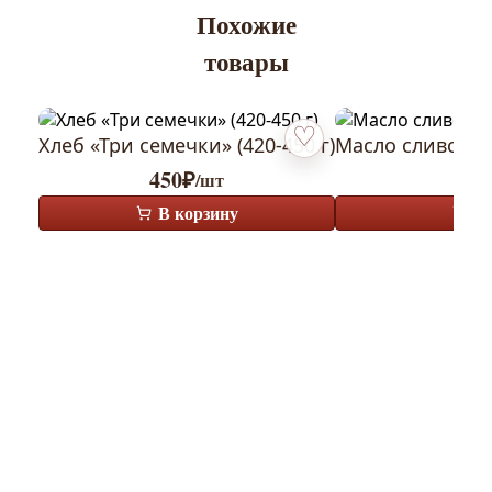
Похожие
товары
Хлеб «Три семечки» (420-450 г)
Масло сливочн
Добавить в избранное
450
₽
37
/шт
В корзину
В