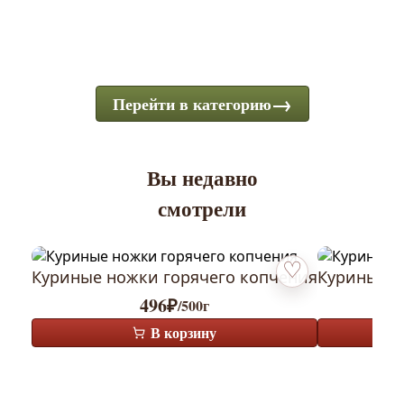
Перейти в категорию
Вы недавно
смотрели
Куриные ножки горячего копчения
Куриные к
Добавить в избранн
496
₽
/500г
В корзину