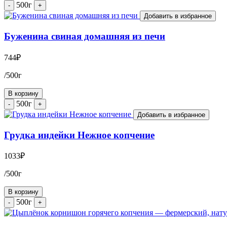
500г
-
+
Добавить в избранное
Буженина свиная домашняя из печи
744
₽
/500г
В корзину
500г
-
+
Добавить в избранное
Грудка индейки Нежное копчение
1033
₽
/500г
В корзину
500г
-
+