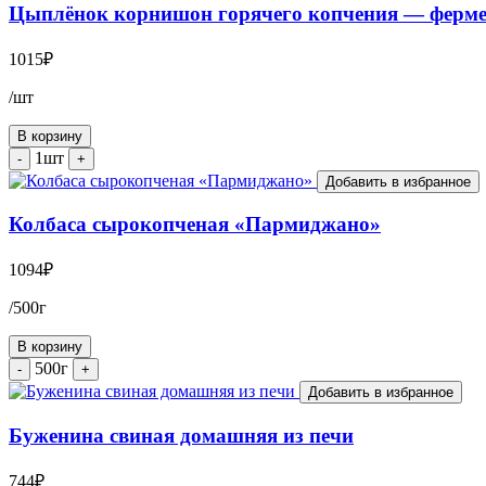
Цыплёнок корнишон горячего копчения — фермер
1015
₽
/шт
В корзину
1шт
-
+
Добавить в избранное
Колбаса сырокопченая «Пармиджано»
1094
₽
/500г
В корзину
500г
-
+
Добавить в избранное
Буженина свиная домашняя из печи
744
₽