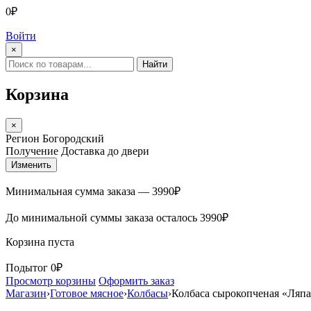
0₽
Войти
×
Найти
Корзина
×
Регион
Богородский
Получение
Доставка до двери
Изменить
Минимальная сумма заказа —
3990
₽
До минимальной суммы заказа осталось
3990
₽
Корзина пуста
Подытог
0₽
Просмотр корзины
Оформить заказ
Магазин
›
Готовое мясное
›
Колбасы
›
Колбаса сырокопченая «Ляп