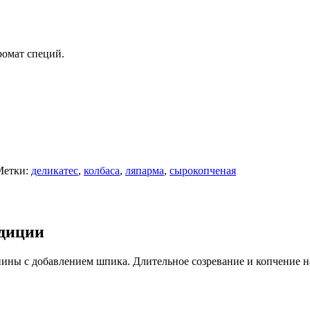
ромат специй.
Метки:
деликатес
,
колбаса
,
ляпарма
,
сырокопченая
адиции
нины с добавлением шпика. Длительное созревание и копчение 