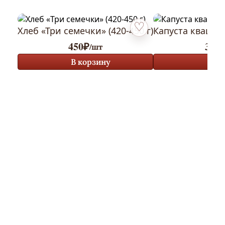
Хлеб «Три семечки» (420-450 г)
Капуста кваше
Добавить в избранное
450
₽
390
/шт
В корзину
В к