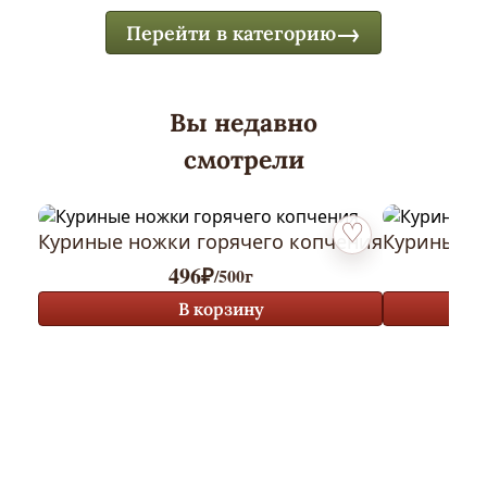
Перейти в категорию
Вы недавно
смотрели
Куриные ножки горячего копчения
Куриные к
Добавить в избранн
496
₽
/500г
В корзину