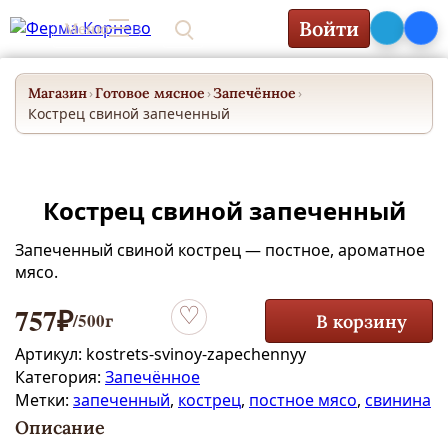
Войти
Меню
0₽
Магазин
Готовое мясное
Запечённое
›
›
›
Кострец свиной запеченный
Кострец свиной запеченный
Запеченный свиной кострец — постное, ароматное
мясо.
757
₽
/500г
В корзину
Добавить в избранное
Артикул:
kostrets-svinoy-zapechennyy
Категория:
Запечённое
Метки:
запеченный
,
кострец
,
постное мясо
,
свинина
Описание