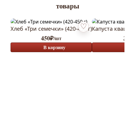
товары
Хлеб «Три семечки» (420-450 г)
Капуста кваше
Добавить в избранное
450
₽
390
/шт
В корзину
В к