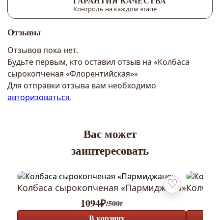
ГАРАНТИЯ КАЧЕСТВА
Контроль на каждом этапе
Отзывы
Отзывов пока нет.
Будьте первым, кто оставил отзыв на «Колбаса
сырокопченая «Флорентийская»»
Для отправки отзыва вам необходимо
авторизоваться
.
Вас может
заинтересовать
Колбаса сырокопченая «Пармиджано»
Колбас
Добавить в изб
1094
₽
/500г
В корзину