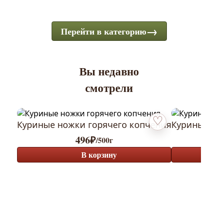
Перейти в категорию
Вы недавно
смотрели
Куриные ножки горячего копчения
Куриные к
Добавить в избранн
496
₽
/500г
В корзину