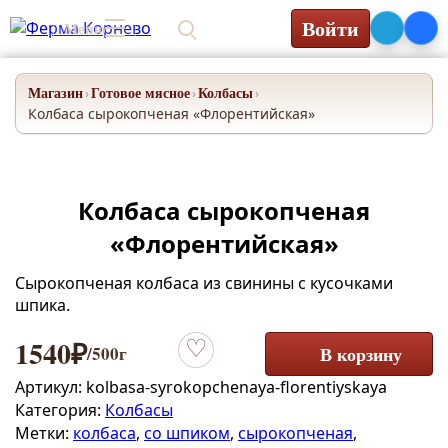
Войти
Меню
0₽
Магазин
Готовое мясное
Колбасы
›
›
›
Колбаса сырокопченая «Флорентийская»
Колбаса сырокопченая
«Флорентийская»
Сырокопченая колбаса из свинины с кусочками
шпика.
1540
₽
/500г
В корзину
Добавить в избранное
Артикул:
kolbasa-syrokopchenaya-florentiyskaya
Категория:
Колбасы
Метки:
колбаса
,
со шпиком
,
сырокопченая
,