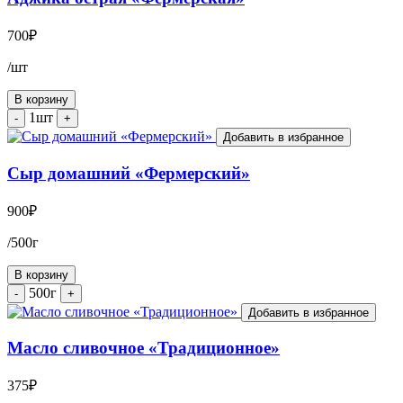
700
₽
/шт
В корзину
1шт
-
+
Добавить в избранное
Сыр домашний «Фермерский»
900
₽
/500г
В корзину
500г
-
+
Добавить в избранное
Масло сливочное «Традиционное»
375
₽