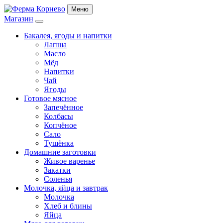
Меню
Магазин
Бакалея, ягоды и напитки
Лапша
Масло
Мёд
Напитки
Чай
Ягоды
Готовое мясное
Запечённое
Колбасы
Копчёное
Сало
Тушёнка
Домашние заготовки
Живое варенье
Закатки
Соленья
Молочка, яйца и завтрак
Молочка
Хлеб и блины
Яйца