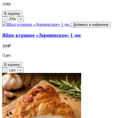
/100г
В корзину
200г
-
+
Добавить в избранное
Яйцо куриное «Деревенское» 1 дес
300
₽
/1дес
В корзину
1дес
-
+