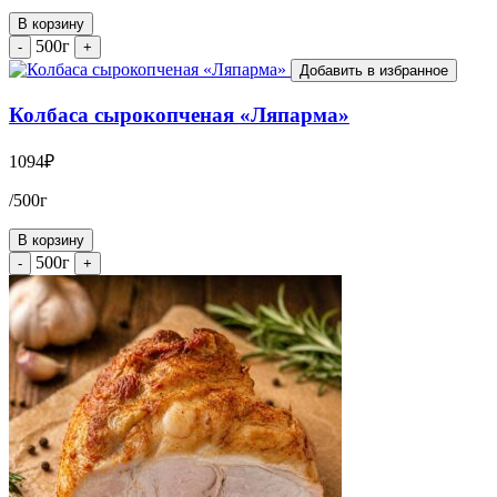
В корзину
500г
-
+
Добавить в избранное
Колбаса сырокопченая «Ляпарма»
1094
₽
/500г
В корзину
500г
-
+