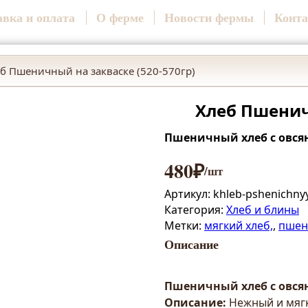
авка и оплата
О ферме
Новости фермы
Конт
б Пшеничный на закваске (520-570гр)
Хлеб Пшенич
Пшеничный хлеб с овся
480
₽
/шт
Артикул:
khleb-pshenichny
Категория:
Хлеб и блины
Метки:
мягкий хлеб,
,
пшени
Описание
Пшеничный хлеб с овся
Описание:
Нежный и мягк