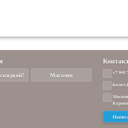
я
Контак
+7 995 
 скидкой!
Магазин
kornev
Москов
Курово,
Написа