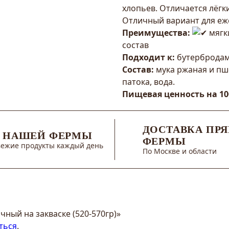
хлопьев. Отличается лёгк
Отличный вариант для еж
Преимущества:
мягк
состав
Подходит к:
бутербродам,
Состав:
мука ржаная и пше
патока, вода.
Пищевая ценность на 100
ДОСТАВКА ПРЯ
 НАШЕЙ ФЕРМЫ
ФЕРМЫ
вежие продукты каждый день
По Москве и области
чный на закваске (520-570гр)»
ться
.