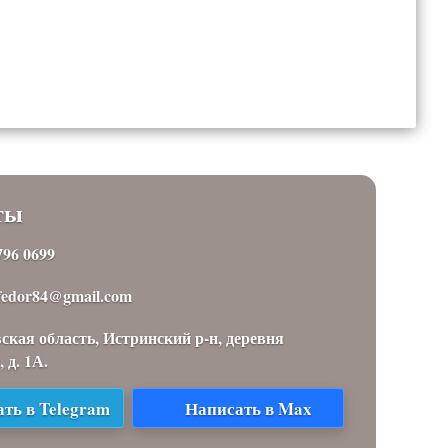
ты
796 0699
.fedor84@gmail.com
ская область, Истринский р-н, деревня
 д. 1А.
ть в Telegram
Написать в Max