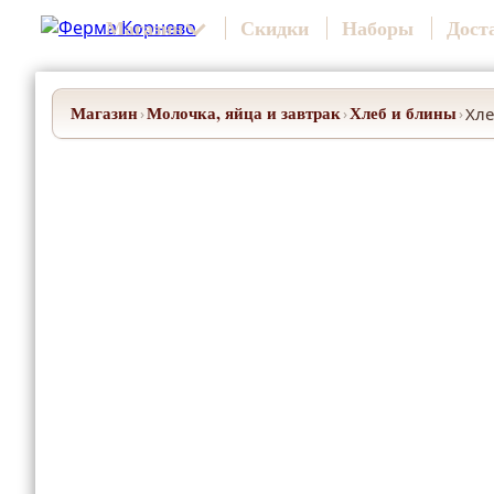
Магазин
Скидки
Наборы
Дост
Магазин
Молочка, яйца и завтрак
Хлеб и блины
Хле
›
›
›