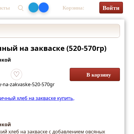
Войти
акты
Корзина:
0₽
ный на закваске (520-570гр)
нкой
В корзину
Добавить в избранное
y-na-zakvaske-520-570gr
чный хлеб на закваске купить,
нкой
ий хлеб на закваске с добавлением овсяных