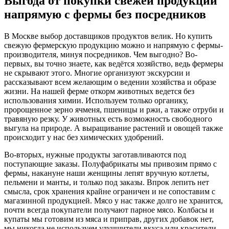
Выгода от покупки свежей продукции
напрямую с фермы без посредников
В Москве выбор доставщиков продуктов велик. Но купить
свежую фермерскую продукцию можно и напрямую с фермы-
производителя, минуя посредников. Чем выгодно? Во-
первых, вы точно знаете, как ведётся хозяйство, ведь фермеры
не скрывают этого. Многие организуют экскурсии и
рассказывают всем желающим о ведении хозяйства и образе
жизни. На нашей ферме откорм животных ведется без
использования химии. Используем только органику,
пророщенное зерно ячменя, пшеницы и ржи, а также отруби и
травяную резку. У животных есть возможность свободного
выгула на природе. А выращивание растений и овощей также
происходит у нас без химических удобрений.
Во-вторых, нужные продукты заготавливаются под
поступающие заказы. Полуфабрикаты мы привозим прямо с
фермы, накануне наши женщины лепят вручную котлеты,
пельмени и манты, и только под заказы. Впрок лепить нет
смысла, срок хранения крайне ограничен и не сопоставим с
магазинной продукцией. Мясо у нас также долго не хранится,
почти всегда покупатели получают парное мясо. Колбасы и
купаты мы готовим из мяса и приправ, других добавок нет,
мы никогда не используем улучшители вкуса или красители.