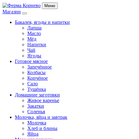
Меню
Магазин
Бакалея, ягоды и напитки
Лапша
Масло
Мёд
Напитки
Чай
Ягоды
Готовое мясное
Запечённое
Колбасы
Копчёное
Сало
Тушёнка
Домашние заготовки
Живое варенье
Закатки
Соленья
Молочка, яйца и завтрак
Молочка
Хлеб и блины
Яйца