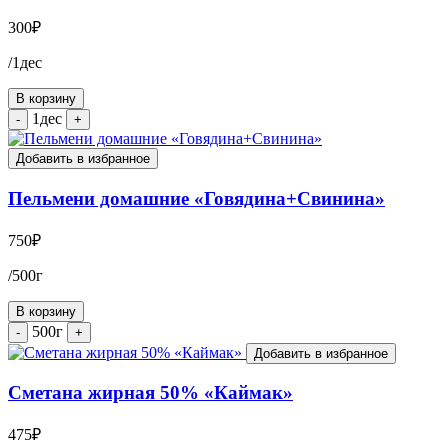
300
₽
/1дес
В корзину
1дес
-
+
Добавить в избранное
Пельмени домашние «Говядина+Свинина»
750
₽
/500г
В корзину
500г
-
+
Добавить в избранное
Сметана жирная 50% «Каймак»
475
₽