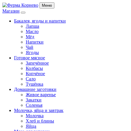
Меню
Магазин
Бакалея, ягоды и напитки
Лапша
Масло
Мёд
Напитки
Чай
Ягоды
Готовое мясное
Запечённое
Колбасы
Копчёное
Сало
Тушёнка
Домашние заготовки
Живое варенье
Закатки
Соленья
Молочка, яйца и завтрак
Молочка
Хлеб и блины
Яйца