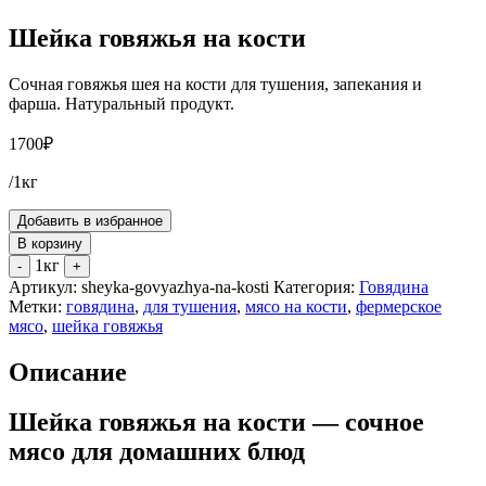
Шейка говяжья на кости
Сочная говяжья шея на кости для тушения, запекания и
фарша. Натуральный продукт.
1700
₽
/1кг
Добавить в избранное
В корзину
1кг
-
+
Артикул:
sheyka-govyazhya-na-kosti
Категория:
Говядина
Метки:
говядина
,
для тушения
,
мясо на кости
,
фермерское
мясо
,
шейка говяжья
Описание
Шейка говяжья на кости — сочное
мясо для домашних блюд