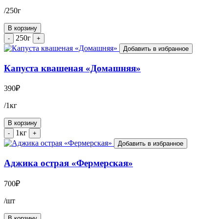
/250г
В корзину
250г
-
+
Добавить в избранное
Капуста квашеная «Домашняя»
390
₽
/1кг
В корзину
1кг
-
+
Добавить в избранное
Аджика острая «Фермерская»
700
₽
/шт
В корзину