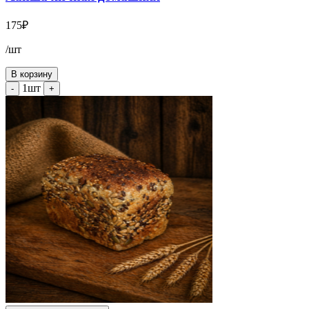
175
₽
/шт
В корзину
1шт
-
+