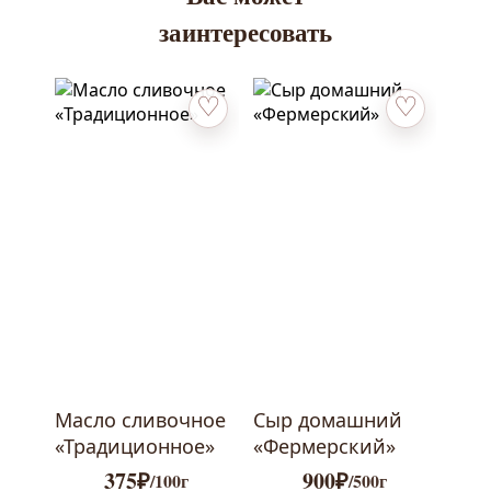
заинтересовать
Добавить в избранное
Добавить в 
Масло сливочное
Сыр домашний
«Традиционное»
«Фермерский»
375
₽
900
₽
/100г
/500г