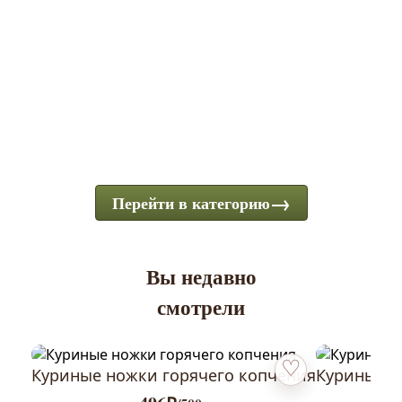
Перейти в категорию
Вы недавно
смотрели
Куриные ножки горячего копчения
Куриные к
Добавить в избранн