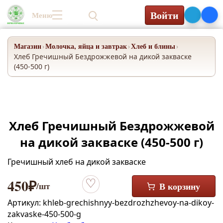
Войти
Меню
0₽
Магазин
Молочка, яйца и завтрак
Хлеб и блины
›
›
›
Хлеб Гречишный Бездрожжевой на дикой закваске
(450-500 г)
Хлеб Гречишный Бездрожжевой
на дикой закваске (450-500 г)
Гречишный хлеб на дикой закваске
450
₽
/шт
В корзину
Добавить в избранное
Артикул:
khleb-grechishnyy-bezdrozhzhevoy-na-dikoy-
zakvaske-450-500-g