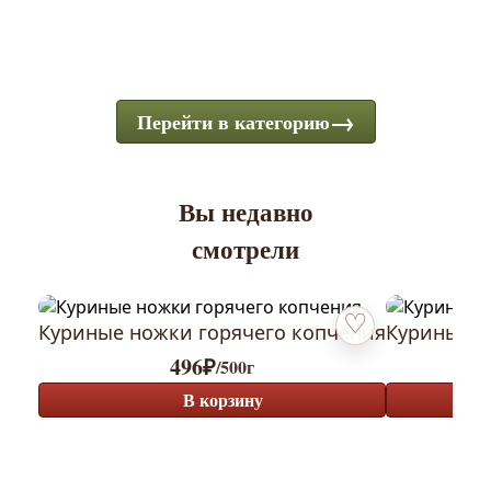
Перейти в категорию
Вы недавно
смотрели
Куриные ножки горячего копчения
Куриные к
Добавить в избранн
496
₽
/500г
В корзину