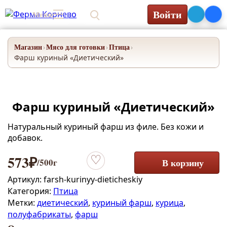
Войти
Меню
0₽
Магазин
Мясо для готовки
Птица
›
›
›
Фарш куриный «Диетический»
Фарш куриный «Диетический»
Натуральный куриный фарш из филе. Без кожи и
добавок.
573
₽
/500г
В корзину
Добавить в избранное
Артикул:
farsh-kurinyy-dieticheskiy
Категория:
Птица
Метки:
диетический
,
куриный фарш
,
курица
,
полуфабрикаты
,
фарш