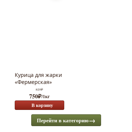
Курица для жарки
«Фермерская»
825
₽
750
₽
/1кг
В корзину
Перейти в категорию