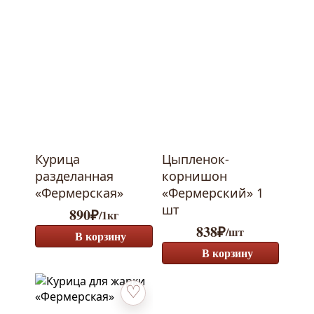
Курица
Цыпленок-
разделанная
корнишон
«Фермерская»
«Фермерский» 1
шт
890
₽
/1кг
838
₽
/шт
В корзину
В корзину
Добавить в избранное