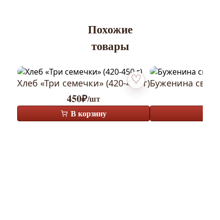
Похожие
товары
Хлеб «Три семечки» (420-450 г)
Буженина свина
Добавить в избранное
450
₽
7
/шт
В корзину