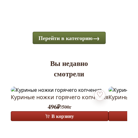
Перейти в категорию
Вы недавно
смотрели
Куриные ножки горячего копчения
Куриные к
Добавить в избранн
496
₽
/500г
В корзину