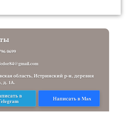
кты
796 0699
.fedor84@gmail.com
ская область, Истринский р-н, деревня
 д. 1А.
писать в
Написать в Max
Telegram
ных
Согласие на рекламную рассылку