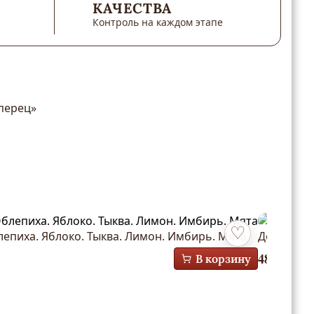
КАЧЕСТВА
Контроль на каждом этапе
 перец»
лепиха. Яблоко. Тыква. Лимон. Имбирь. Мята
Детокс де
Добавить в избра
488
₽
В корзину
/1л