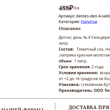
488
₽
/1л
Артикул:
detoks-den-4-seld
Категория:
Напитки
Описание
Детокс день № 4 Сельдерей
литр.
Со
став:
.Томатный сок, п
,паприка красная молотая
1 литр.
Объём:
Срок хранения:
2 года.
Условия хранения:
вскры
от +2 до +6 градусов не бо
Упаковка:
стеклянная бут
Производитель: ООО Ти
ДОСТАВКА ПРЯ