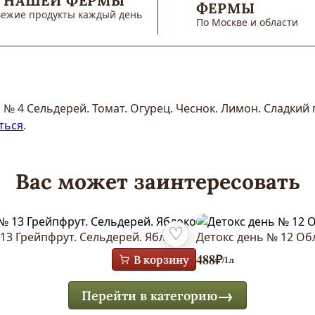
 НАШЕЙ ФЕРМЫ
ФЕРМЫ
вежие продукты каждый день
По Москве и области
 № 4 Сельдерей. Томат. Огурец. Чеснок. Лимон. Сладкий
ться
.
Вас может заинтересовать
13 Грейпфрут. Сельдерей. Яблоко
Детокс день № 12 Об
Добавить в избранное
488
₽
В корзину
/1л
Перейти в категорию