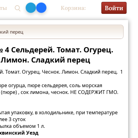
Войти
кты
Корзина:
0₽
дкий перец
 4 Сельдерей. Томат. Огурец.
 Лимон. Сладкий перец
. Томат. Огурец. Чеснок. Лимон. Сладкий перец. 1
юре огурца, пюре сельдерея, соль морская
 (пюре) , сок лимона, чеснок. НЕ СОДЕРЖИТ ГМО.
тая упаковку, в холодильнике, при температуре
лее 3 суток
ылка объемом 1 л.
хвинский Уезд