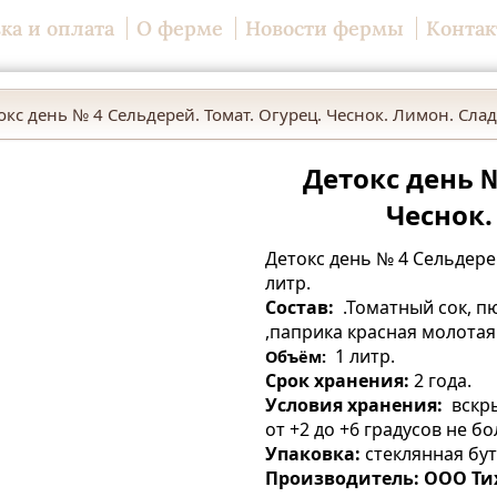
ка и оплата
О ферме
Новости фермы
Конта
окс день № 4 Сельдерей. Томат. Огурец. Чеснок. Лимон. Сла
Детокс день №
Чеснок.
Детокс день № 4 Сельдерей
литр.
Со
став:
.Томатный сок, п
,паприка красная молотая
1 литр.
Объём:
Срок хранения:
2 года.
Условия хранения:
вскры
от +2 до +6 градусов не бо
Упаковка:
стеклянная бут
Производитель: ООО Ти