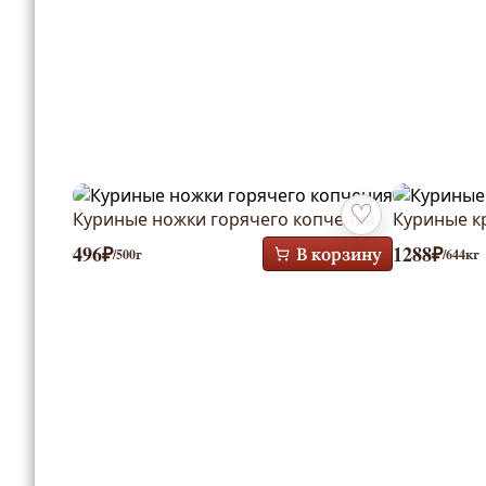
Куриные ножки горячего копчения
Куриные к
Добавить в избран
496
₽
1288
₽
В корзину
/500г
/644кг