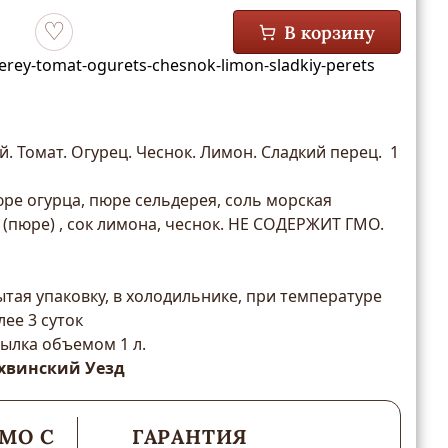
В корзину
Добавить в избранное
erey-tomat-ogurets-chesnok-limon-sladkiy-perets
. Томат. Огурец. Чеснок. Лимон. Сладкий перец. 1
юре огурца, пюре сельдерея, соль морская
 (пюре) , сок лимона, чеснок. НЕ СОДЕРЖИТ ГМО.
тая упаковку, в холодильнике, при температуре
лее 3 суток
ылка объемом 1 л.
хвинский Уезд
МО С
ГАРАНТИЯ