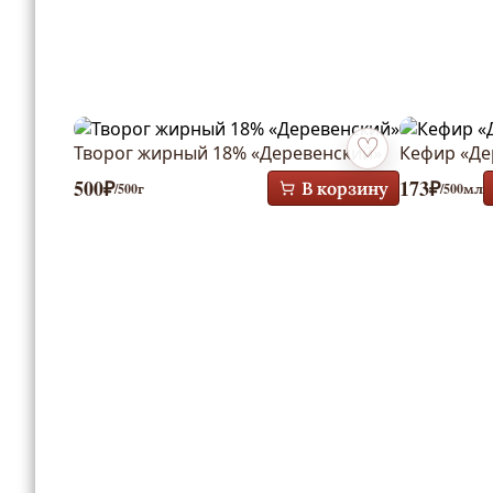
Творог жирный 18% «Деревенский»
Кефир «Де
Добавить в избран
500
₽
173
₽
В корзину
/500г
/500мл