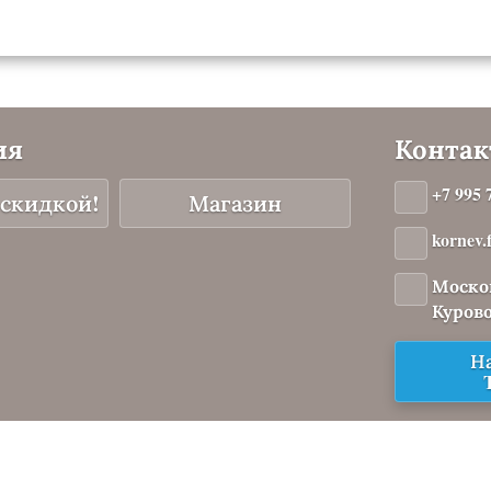
ия
Конта
+7 995 
 скидкой!
Магазин
kornev
Москов
Курово,
На
отки персональных данных
Согласие на обработку персональных дан