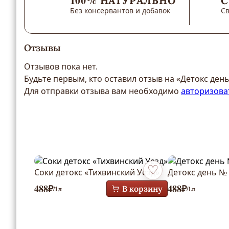
100% НАТУРАЛЬНО
С
Без консервантов и добавок
С
Отзывы
Отзывов пока нет.
Будьте первым, кто оставил отзыв на «Детокс день
Для отправки отзыва вам необходимо
авторизова
Соки детокс «Тихвинский Уезд»
Детокс день № 
Добавить в избранное
488
₽
488
₽
В корзину
/1л
/1л