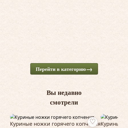
Перейти в категорию
Вы недавно
смотрели
Куриные ножки горячего копчения
Куриные к
Добавить в избранн