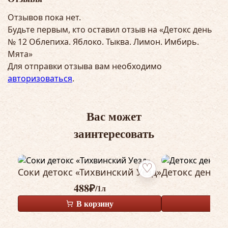
Отзывов пока нет.
Будьте первым, кто оставил отзыв на «Детокс день
№ 12 Облепиха. Яблоко. Тыква. Лимон. Имбирь.
Мята»
Для отправки отзыва вам необходимо
авторизоваться
.
Вас может
заинтересовать
Соки детокс «Тихвинский Уезд»
Детокс день №
Добавить в избранное
488
₽
/1л
В корзину