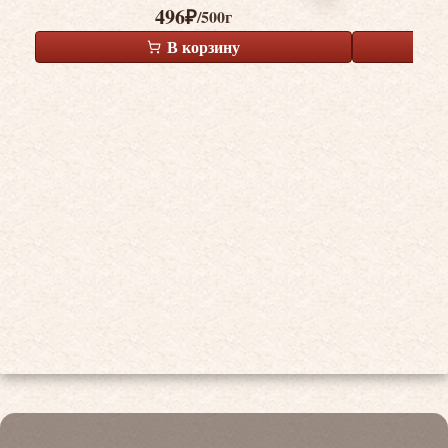
496
₽
/500г
В корзину