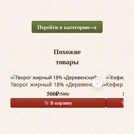
Перейти в категорию
Похожие
товары
Творог жирный 18% «Деревенский»
Кефир «Де
Добавить в избранн
500
₽
173
/500г
В корзину
В 