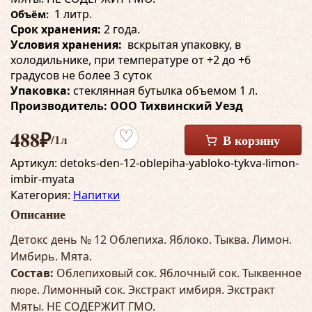
1 литр.
Объём:
Срок хранения:
2 года.
Условия хранения:
вскрытая упаковку, в
холодильнике, при температуре от +2 до +6
градусов не более 3 суток
Упаковка:
стеклянная бутылка объемом 1 л.
Производитель: ООО Тихвинский Уезд
488
₽
/1л
В корзину
Добавить в избранное
Артикул:
detoks-den-12-oblepiha-yabloko-tykva-limon-
imbir-myata
Категория:
Напитки
Описание
Детокс день № 12 Облепиха. Яблоко. Тыква. Лимон.
Имбирь. Мята.
Состав:
Облепиховый сок. Яблочный сок. Тыквенное
. Лимонный сок. Экстракт имбиря. Экстракт
пюре
Мяты. НЕ СОДЕРЖИТ ГМО.